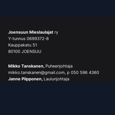
Joensuun Mieslaulajat
ry
Y-tunnus 0699372-8
Kauppakatu 51
80100 JOENSUU
Mikko Tanskanen,
Puheenjohtaja
mikko.tanskanen@gmail.com, p 050 596 4360
Janne Piipponen,
Laulunjohtaja
piipponenjanne@gmail.com, p. 0400 574 914
Pentti Pietarinen,
Seniorien yhteyshenkilö
penevapie@gmail.com, p. 040 846 1357
Verkkolaskut: