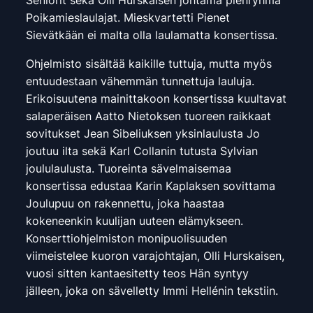
Seniorit sekä Olli Hurskaisen johtama pienryhmä
Poikamieslaulajat. Mieskvartetti Pienet
Sievätkään ei malta olla laulamatta konsertissa.
Ohjelmisto sisältää kaikille tuttuja, mutta myös
entuudestaan vähemmän tunnettuja lauluja.
Erikoisuutena mainittakoon konsertissa kuultavat
salaperäisen Aatto Nietoksen tuoreen raikkaat
sovitukset Jean Sibeliuksen yksinlaulusta
Jo
joutuu ilta
sekä Karl Collanin tutusta
Sylvian
joululaulusta
. Tuoreinta sävelmaisemaa
konsertissa edustaa Karin Kaplaksen sovittama
Joulupuu on rakennettu
, joka haastaa
kokeneenkin kuulijan uuteen elämykseen.
Konserttiohjelmiston monipuolisuuden
viimeistelee kuoron varajohtajan, Olli Hurskaisen,
vuosi sitten kantaesitetty teos
Hän syntyy
jälleen
, joka on sävelletty Immi Hellénin tekstiin.