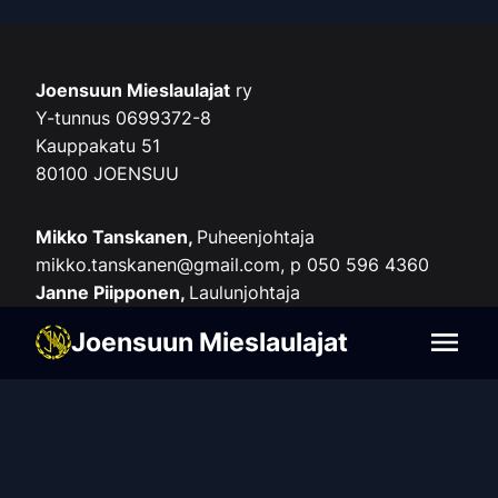
Joensuun Mieslaulajat
ry
Y-tunnus 0699372-8
Kauppakatu 51
80100 JOENSUU
Mikko Tanskanen,
Puheenjohtaja
mikko.tanskanen@gmail.com, p 050 596 4360
Janne Piipponen,
Laulunjohtaja
piipponenjanne@gmail.com, p. 0400 574 914
Joensuun Mieslaulajat
Pentti Pietarinen,
Seniorien yhteyshenkilö
Joensuun Mieslaulajat
penevapie@gmail.com, p. 040 846 1357
Verkkolaskut:
Verkkolaskuosoite (OVT): 003706993728
Verkkolaskuoperaattori: Maventa 003721291126