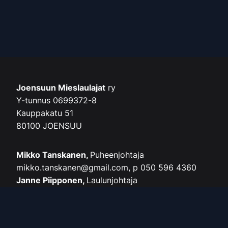
Joensuun Mieslaulajat
ry
Y-tunnus 0699372-8
Kauppakatu 51
80100 JOENSUU
Mikko Tanskanen,
Puheenjohtaja
mikko.tanskanen@gmail.com, p 050 596 4360
Janne Piipponen,
Laulunjohtaja
piipponenjanne@gmail.com, p. 0400 574 914
Pentti Pietarinen,
Seniorien yhteyshenkilö
penevapie@gmail.com, p. 040 846 1357